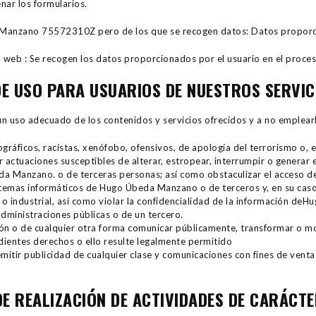
nar los formularios.
Manzano 75572310Z pero de los que se recogen datos: Datos proporc
a web : Se recogen los datos proporcionados por el usuario en el proce
 DE USO PARA USUARIOS DE NUESTROS SERVIC
 uso adecuado de los contenidos y servicios ofrecidos y a no emplear
gráficos, racistas, xenófobo, ofensivos, de apología del terrorismo o, en
zar actuaciones susceptibles de alterar, estropear, interrumpir o genera
da Manzano. o de terceras personas; así como obstaculizar el acceso de 
istemas informáticos de Hugo Úbeda Manzano o de terceros y, en su caso
 o industrial, así como violar la confidencialidad de la información d
administraciones públicas o de un tercero.
ición o de cualquier otra forma comunicar públicamente, transformar o m
ndientes derechos o ello resulte legalmente permitido
emitir publicidad de cualquier clase y comunicaciones con fines de vent
E REALIZACIÓN DE ACTIVIDADES DE CARÁCTE