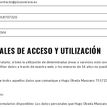
contacto@pizzaverace.es
858707320
OVH
ALES DE ACCESO Y UTILIZACIÓN
 gratuito, si bien la utilización de determinadas áreas o servicios está 
litar datos a través de nuestra web, y los menores de 16 años no pueden
d de todos aquellos datos que comunique a Hugo Úbeda Manzano 7557231
os:
ormularios disponibles: Los datos personales que Hugo Úbeda Manzano s