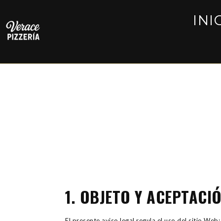
INI
1. OBJETO Y ACEPTACI
El presente aviso legal regula el uso del sitio Web