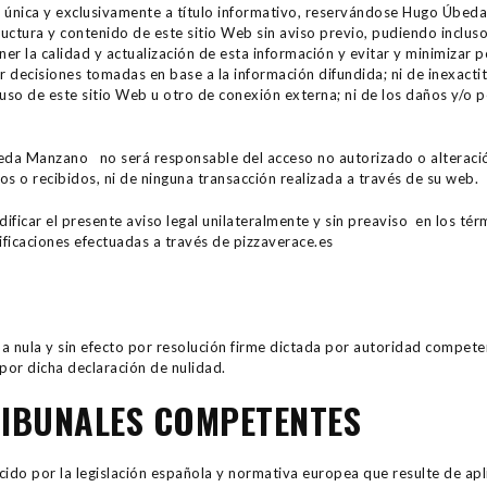
e única y exclusivamente a título informativo, reservándose Hugo Úbed
tructura y contenido de este sitio Web sin aviso previo, pudiendo incluso
r la calidad y actualización de esta información y evitar y minimiza
 decisiones tomadas en base a la información difundida; ni de inexacti
uso de este sitio Web u otro de conexión externa; ni de los daños y/o p
a Manzano no será responsable del acceso no autorizado o alteración
s o recibidos, ni de ninguna transacción realizada a través de su web.
car el presente aviso legal unilateralmente y sin preaviso en los tér
ificaciones efectuadas a través de pizzaverace.es
da nula y sin efecto por resolución firme dictada por autoridad compete
por dicha declaración de nulidad.
TRIBUNALES COMPETENTES
cido por la legislación española y normativa europea que resulte de apl