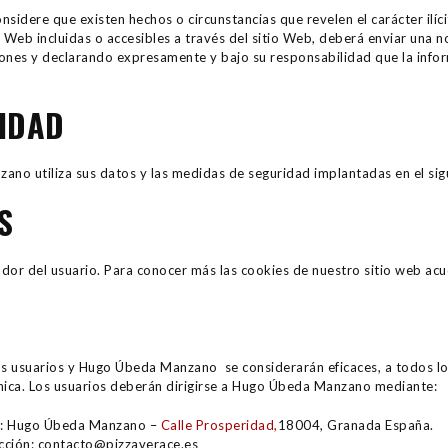
nsidere que existen hechos o circunstancias que revelen el carácter ilíci
as Web incluidas o accesibles a través del sitio Web, deberá enviar una
iones y declarando expresamente y bajo su responsabilidad que la infor
CIDAD
o utiliza sus datos y las medidas de seguridad implantadas en el sigui
S
r del usuario. Para conocer más las cookies de nuestro sitio web acuda
os usuarios y Hugo Úbeda Manzano se considerarán eficaces, a todos los
ónica. Los usuarios deberán dirigirse a Hugo Úbeda Manzano mediante:
ión: Hugo Úbeda Manzano –
Calle Prosperidad,
18004, Granada España.
rección: contacto@pizzaverace.es